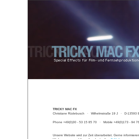
TRICKY MAC FX
Christiane Rüdebusch · Wilhelmstraße 19 J · D-13593 B
Phone +49(0)30 - 53 15 85 70 · Mobile +49(0)173 - 94 
Unsere Website wird zur Zeit überarbeitet. Gerne informiere