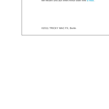
Wir freuen uns auf Ihren Anruf oder Ihre
E-Mail
.
©2011 TRICKY MAC FX, Berlin